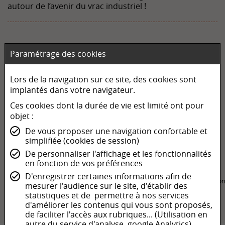
autour de l’avenir du vrac industriel !
« Le Groupe SOTIC continue de renforcer ses liens avec ses
Paramétrage des cookies
clients tout en consolidant sa démarche d’innovation et de
performance industrielle. »
Jean-Louis Fontanille, Directeur Général de SOTIC
Lors de la navigation sur ce site, des cookies sont
implantés dans votre navigateur.
Ces cookies dont la durée de vie est limité ont pour
objet :
De vous proposer une navigation confortable et
simplifiée (cookies de session)
De personnaliser l'affichage et les fonctionnalités
en fonction de vos préférences
Accueil
D'enregistrer certaines informations afin de
SALON VRAC TECH 2025 : Venez découvrir notre toute dernière innovation
mesurer l'audience sur le site, d'établir des
dévoilée lors du salon !
statistiques et de permettre à nos services
d'améliorer les contenus qui vous sont proposés,
de faciliter l'accès aux rubriques... (Utilisation en
autre du service d'analyse google Analytics).