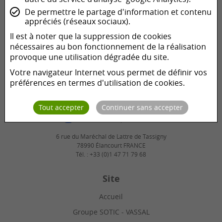
De permettre le partage d'information et contenu
appréciés (réseaux sociaux).
Il est à noter que la suppression de cookies
nécessaires au bon fonctionnement de la réalisation
provoque une utilisation dégradée du site.
ZI 1 rue des Lônes
Votre navigateur Internet vous permet de définir vos
07250 Le Pouzin FRANCE
préférences en termes d'utilisation de cookies.
Tél. : +33 (0)4 75 85 90 79
Tout accepter
Continuer sans accepter
6 rue du Maréchal de Lattre de Tassigny
78990 Élancourt FRANCE
Tél. : +33 (0)1 47 71 79 68
Site
Accueil
Groupe SOTIC - VASSAL