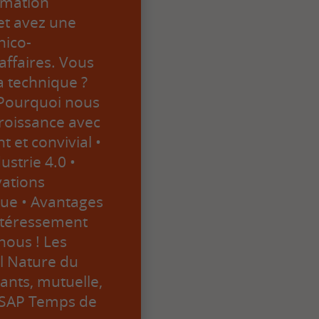
rmation
et avez une
nico-
affaires. Vous
a technique ?
! Pourquoi nous
croissance avec
 et convivial •
ustrie 4.0 •
vations
que • Avantages
intéressement
nous ! Les
il Nature du
rants, mutuelle,
 ASAP Temps de