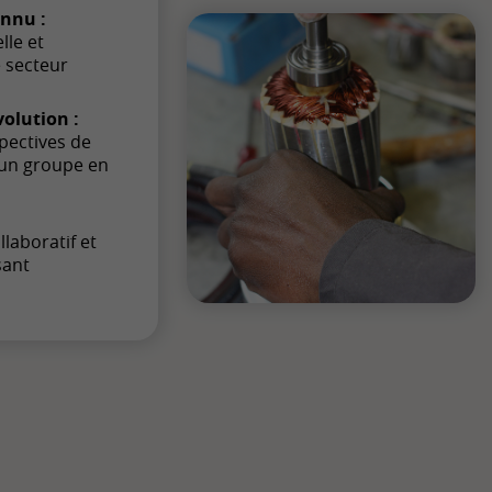
onnu :
lle et
e secteur
olution :
pectives de
’un groupe en
laboratif et
sant