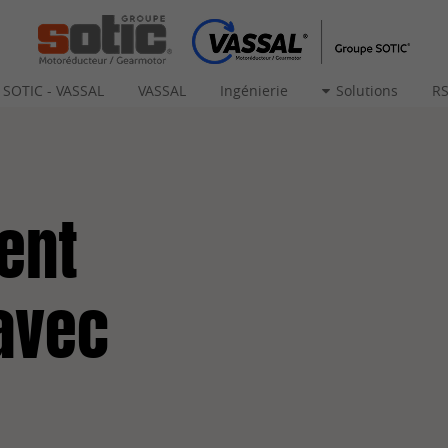
 SOTIC - VASSAL
VASSAL
Ingénierie
Solutions
R
ent
avec