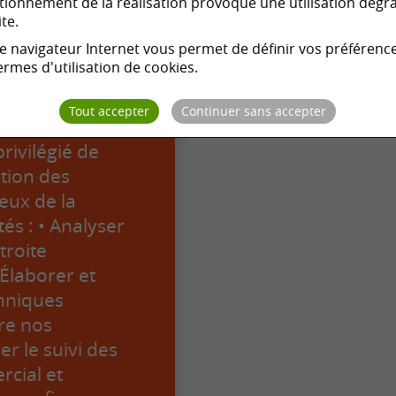
tionnement de la réalisation provoque une utilisation dégr
ite.
e navigateur Internet vous permet de définir vos préférenc
ermes d'utilisation de cookies.
croissance,
ercial(e)
Tout accepter
Continuer sans accepter
rejoindre notre
rivilégié de
ution des
eux de la
és : • Analyser
troite
 Élaborer et
chniques
re nos
er le suivi des
rcial et