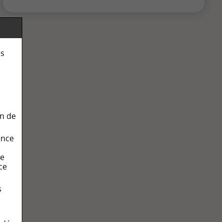
ns
on de
ence
de
ice
s