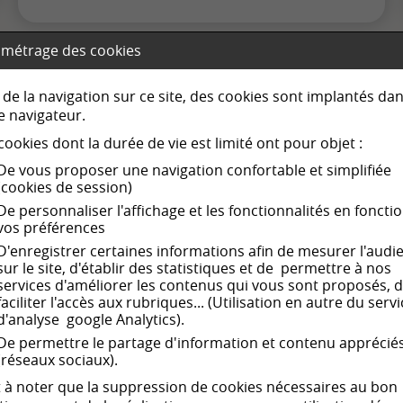
métrage des cookies
 de la navigation sur ce site, des cookies sont implantés da
e navigateur.
cookies dont la durée de vie est limité ont pour objet :
De vous proposer une navigation confortable et simplifiée
(cookies de session)
De personnaliser l'affichage et les fonctionnalités en foncti
vos préférences
D'enregistrer certaines informations afin de mesurer l'audi
sur le site, d'établir des statistiques et de permettre à nos
services d'améliorer les contenus qui vous sont proposés, 
faciliter l'accès aux rubriques... (Utilisation en autre du serv
d'analyse google Analytics).
De permettre le partage d'information et contenu apprécié
sédentaire
(réseaux sociaux).
st à noter que la suppression de cookies nécessaires au bon
)