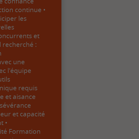
de confiance
action continue •
iciper les
elles
concurrents et
l recherché :
n
avec une
c l'équipe
tils
hnique requis
te et aisance
ersévérance
ueur et capacité
t •
rité Formation