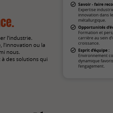
Savoir - faire rec
Expertise industrie
innovation dans l
métallurgique.
ce.
Opportunités d’év
Formation et pers
r l’industrie.
carrière au sein d
croissance.
l’innovation ou la
Esprit d’équipe :
mi nous.
Environnement col
à des solutions qui
dynamique favori
l’engagement.